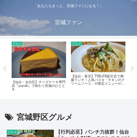
「あなたもきっと、宮城ファンになる！」
宮城ファン
グルメ
グルメ
グ
祥の
【仙台・富沢】TREnTA富沢店で満
【色
ラン
腹ランチ！人気パスタ「チキンのク
ン「
【仙台・太白区】チーズケーキ専門
リームソース」や限定メニューが話
見つ
店『yuzuki』で味わう至福のひとと
題
記
き
宮城野区グルメ
【行列必至】パンチ力抜群！仙台
グルメ